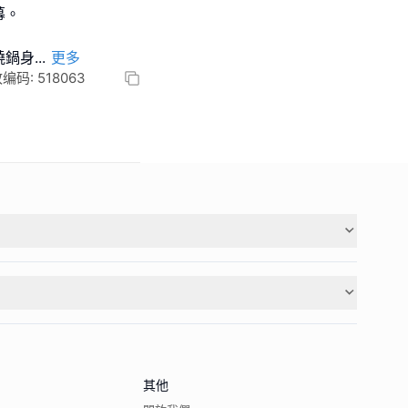
幕。
繞鍋身
...
更多
码: 518063
其他