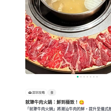
深圳攻略
食
就犟牛肉火鍋：鮮到極致！😋
「就犟牛肉火鍋」將潮汕牛肉的鮮，提升至儀式