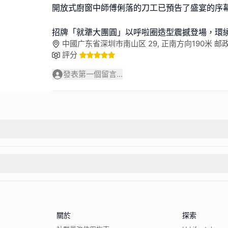
開放式廚窗中師傅俐落的刀工已預告了盛宴的序
招牌「就犟大團圓」以呼啦圈造型震撼登場，環
中國广东省深圳市南山区 29, 正南方向190米 邮政编
評分
發表第一個留言...
關於
探索