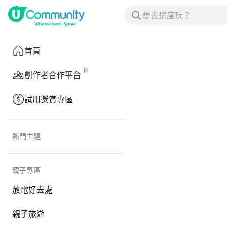
首頁
創作者合作平台
試用獎賞專區
熱門主題
親子專區
放電好去處
親子旅遊