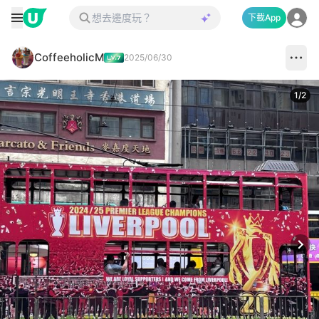
下載App
CoffeeholicM
2025/06/30
1
/
2
Next