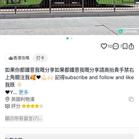
10
7
香港攻略
打卡
如果你都鍾意我嘅分享如果都鍾意我嘅分享請高抬貴手禁右
上角關注我🥰❤️💪🏻🙌🏻 記得subscribe and follow and like
我既 👇🏻
❤️Y
...
更多
英國利物浦
評分
顯示所有留言(
7
)...