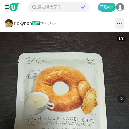
下載App
rickyhon
2025/12/23
1
/
3
Next