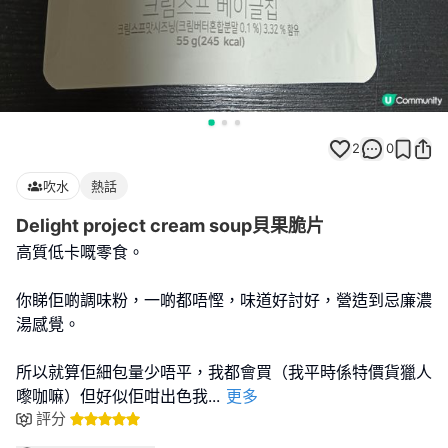
2
0
吹水
熱話
Delight project cream soup貝果脆片
高質低卡嘅零食。
你睇佢啲調味粉，一啲都唔慳，味道好討好，營造到忌廉濃
湯感覺。
所以就算佢細包量少唔平，我都會買（我平時係特價貨獵人
嚟咖嘛）但好似佢咁出色我
...
更多
評分