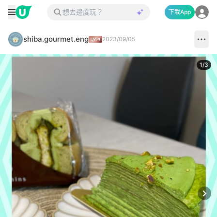
下載App
shiba.gourmet.eng
2023/09/05
1
/
3
Next