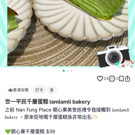
24
0
香港攻略
打卡
食
世一平民千層蛋糕 lamlamli bakery
之前 Nan Fung Place 開心果美食巡禮令我接觸到 𝑙𝑎𝑚𝑙𝑎𝑚𝑙𝑖
𝑏𝑎𝑘𝑒𝑟𝑦 ，原來佢地嘅千層蛋糕係非常出名🫶🏻
💚開心果千層蛋糕 $39