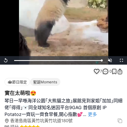
Loaded
:
Replay
Unmute
Full
100.00%
7
0
節日限定
聖誕Moments
實在太萌啦😍
琴日一早喺海洋公園｢大熊貓之旅｣展館見到家姐｢加加｣同細
佬｢得得｣🐻‍❄️同全球知名迷因平台9GAG 首個原創 IP
Potatoz一齊玩一齊食早餐,開心指數💕
...
更多
香港島南區黃竹坑黃竹坑道180號
評分