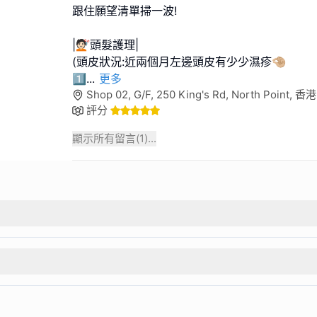
跟住願望清單掃一波!
|💇🏻頭髮護理|
(頭皮狀況:近兩個月左邊頭皮有少少濕疹🤏🏼
1️⃣
...
更多
Shop 02, G/F, 250 King's Rd, North Point, 香港
評分
顯示所有留言(
1
)...