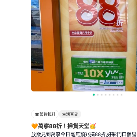
著數報料
生活百貨
🧡萬寧88折！掃貨天堂🥳
放飯見到萬寧今日毫無預兆搞88折,好彩門口個易拉