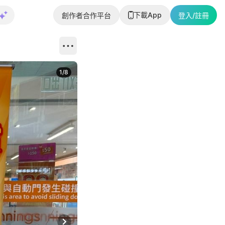
下載App
創作者合作平台
登入/註冊
1
/
8