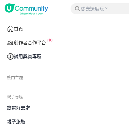
首頁
創作者合作平台
試用獎賞專區
熱門主題
親子專區
放電好去處
親子旅遊