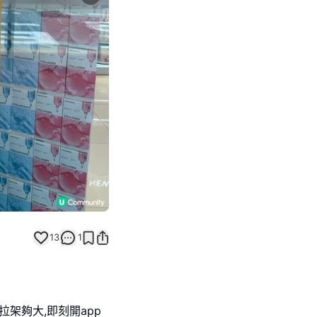
Next slide
13
1
架夠大,即刻開app