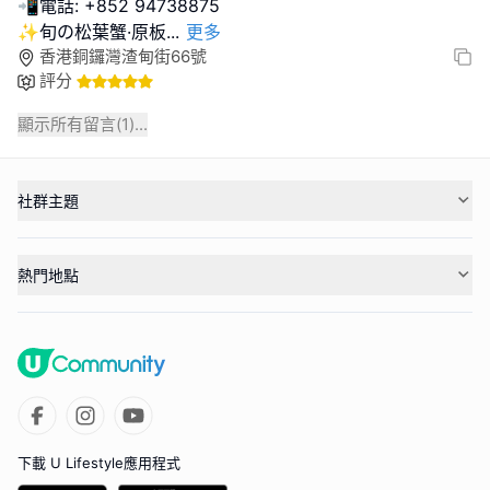
📲電話: +852 94738875
✨旬の松葉蟹·原板
...
更多
香港銅鑼灣渣甸街66號
評分
顯示所有留言(
1
)...
社群主題
熱門地點
下載 U Lifestyle應用程式