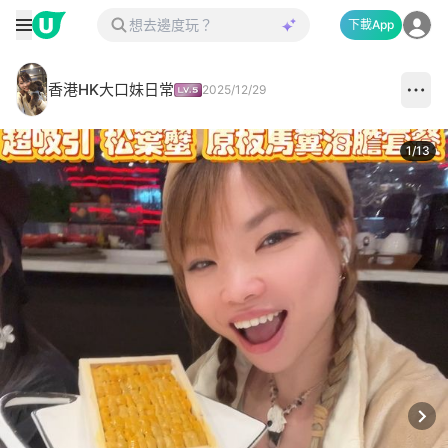
下載App
香港HK大口妹日常
2025/12/29
1
/
13
Next