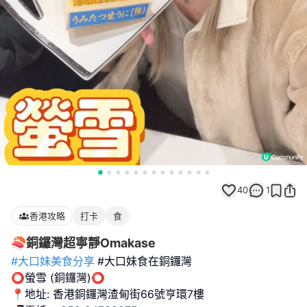
40
1
香港攻略
打卡
食
🍣銅鑼灣超寧靜Omakase
#大口妹美食分享
#大口妹食在銅鑼灣
⭕️螢雪 (銅鑼灣)⭕️
📍地址: 香港銅鑼灣渣甸街66號亨環7樓