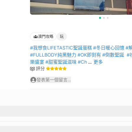
澳門攻略
玩
#我想食LIFETASTIC聖誕蛋糕
#冬日暖心回憶
#
#FULLBODY純黑魅力
#OK即刻有
#倒數聖誕
#
樂盛宴
#甜蜜聖誕滋味
#Ch
...
更多
評分
發表第一個留言...