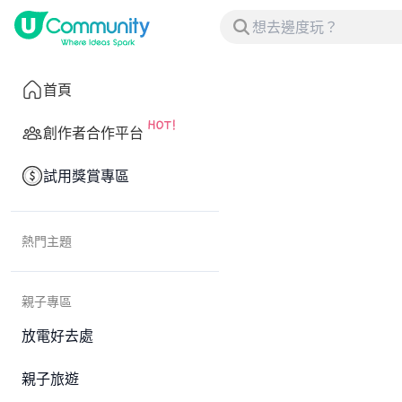
首頁
創作者合作平台
試用獎賞專區
熱門主題
親子專區
放電好去處
親子旅遊