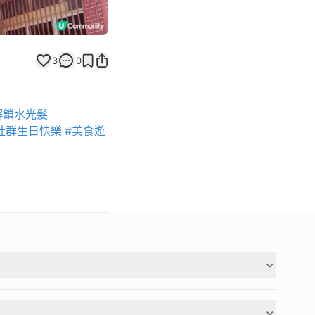
3
0
解鎖水光髮
社群生日快樂
#美食遊