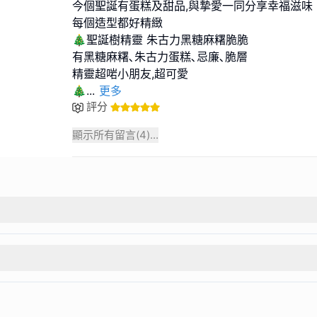
今個聖誕有蛋糕及甜品,與摯愛一同分享幸福滋味
每個造型都好精緻
🎄聖誕樹精靈 朱古力黑糖麻糬脆脆
有黑糖麻糬､朱古力蛋糕､忌廉､脆層
精靈超啱小朋友,超可愛
🎄
...
更多
評分
顯示所有留言(
4
)...