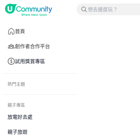
首頁
創作者合作平台
試用獎賞專區
熱門主題
親子專區
放電好去處
親子旅遊