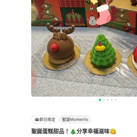
節日限定
聖誕Moments
聖誕蛋糕甜品！🎄分享幸福滋味😋