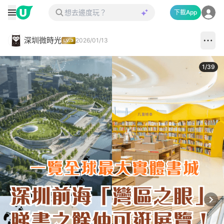
下載App
深圳微時光
2026/01/13
1
/
39
Next