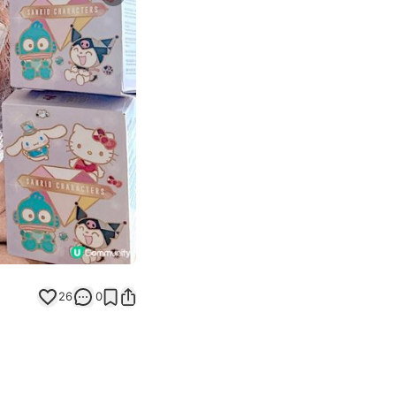
Next slide
26
0
】