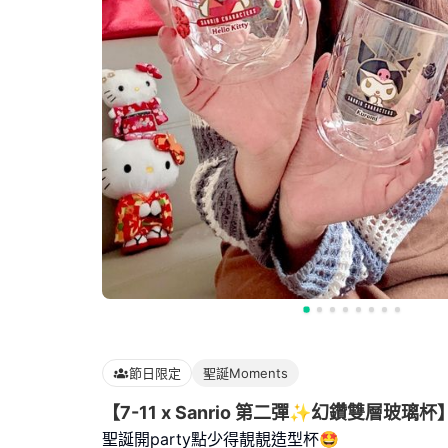
節日限定
聖誕Moments
【7-11 x Sanrio 第二彈✨幻鑽雙層玻璃杯
聖誕開party點少得靚靚造型杯🤩