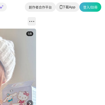
下載App
創作者合作平台
登入/註冊
1
/
8