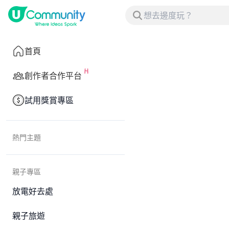
首頁
創作者合作平台
試用獎賞專區
熱門主題
親子專區
放電好去處
親子旅遊