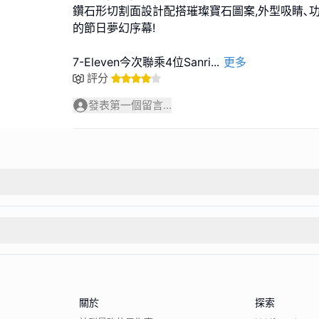
鑽石形切割面設計配搭璀璨寶石圖案,外型吸睛､功
的節日夢幻序幕!
7-Eleven今次聯乘4位Sanri
...
更多
評分
發表第一個留言...
關於
探索