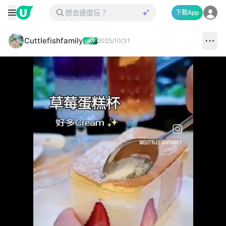
下載App
Cuttlefishfamily
2025/10/31