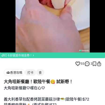
Loaded
:
Unmute
100.00%
打卡即賞超市現金券！
55
3
香港攻略
打卡
食
大角咀新餐廳！歐陸午餐😋 試新嘢！
大角咀新餐廳♡嚐在心♡
義大利香草包配香烤蔬菜蘑菇沙律🥗(歐陸午餐)$72
蒜香蜆肉意粉🍝 (西式午餐)$72