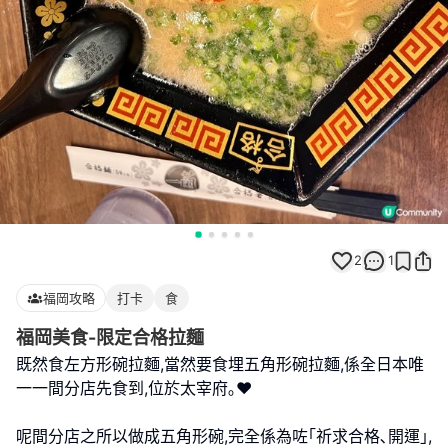
2
1
福岡攻略
打卡
食
福岡美食-限定合格拉麵
既然食左方形碗拉麵,當然要食埋五角形碗拉麵,係全日本唯
一一間分店先食到,位於太宰府｡❤️
呢間分店之所以做成五角形碗,完全係為咗｢祈求合格､開運｣,