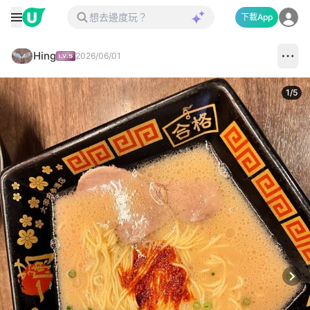
下載App
Hing
2026/06/01
1
/
5
Next