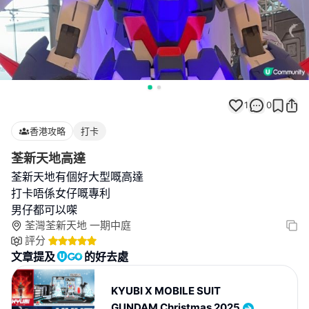
1
0
香港攻略
打卡
荃新天地高達
荃新天地有個好大型嘅高達
打卡唔係女仔嘅專利
男仔都可以㗎
荃灣荃新天地 一期中庭
評分
文章提及
的好去處
KYUBI X MOBILE SUIT
GUNDAM Christmas 2025