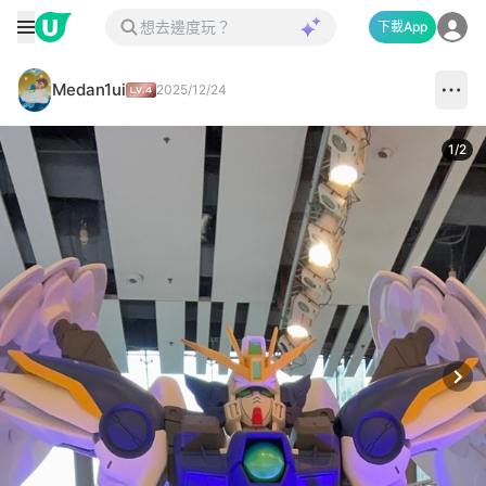
下載App
Medan1ui
2025/12/24
1
/
2
Next