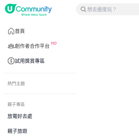
首頁
創作者合作平台
試用獎賞專區
熱門主題
親子專區
放電好去處
親子旅遊