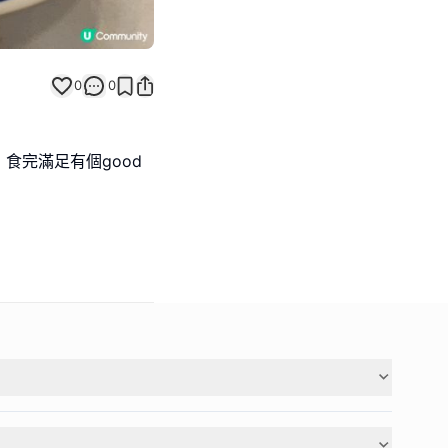
0
0
食完滿足有個good