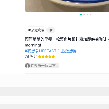
旅遊攻略
食
簡簡單單的早餐，榨菜魚片銀針粉加即磨凍咖啡，
#我想食LIFETASTIC聖誕蛋糕
評分
發表第一個留言...