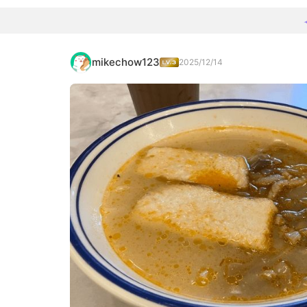
mikechow123
2025/12/14