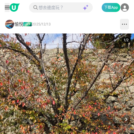
下載App
愉悅
2025/12/13
1
/
2
Next