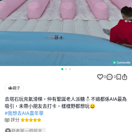
0
0
親子
去塔石玩充氣滑梯，仲有聖誕老人派糖⛄️不過都係AIA最為
#我想去AIA嘉年華
評分
發表第一個留言...