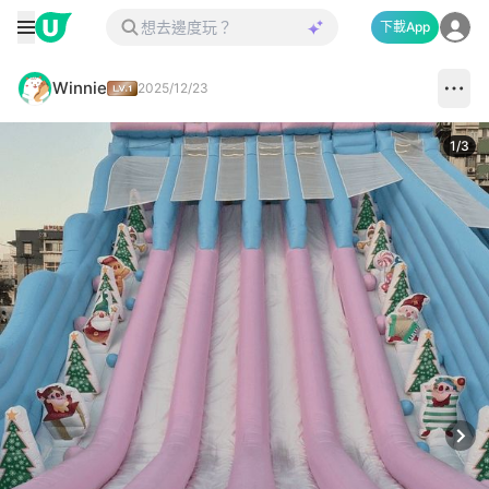
下載App
Winnie
2025/12/23
1
/
3
Next