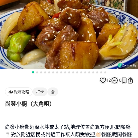
12
0
香港攻略
打卡
食
尚發小廚（大角咀）
尚發小廚鄰近深水埗或太子站,地理位置尚算方便,呢間餐廳
🍴對於附近居民或附近工作既人頗受歡迎👏🏻餐廳,呢間餐廳