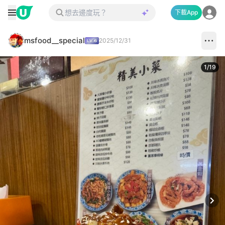
下載App
msfood__special
2025/12/31
1
/
19
Next