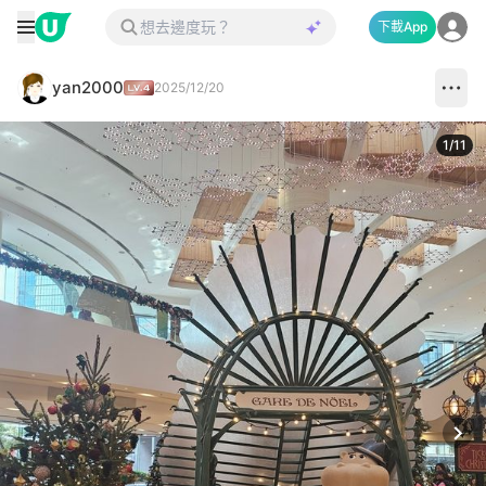
下載App
yan2000
2025/12/20
1
/
11
Next