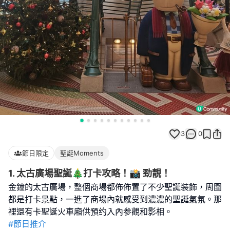
3
0
節日限定
聖誕Moments
1. 太古廣場聖誕🎄打卡攻略！📸 勁靚！
金鐘的太古廣場，整個商場都佈佈置了不少聖誕装飾，周圍
都是打卡景點，一進了商場內就感受到濃濃的聖誕氣氛。那
#節日推介