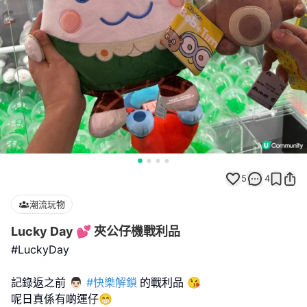
5
4
潮流玩物
Lucky Day 💕 夾公仔機戰利品
#LuckyDay
記錄返之前 👨🏻
#快樂解鎖
的戰利品 😘
呢日真係有啲運仔😁