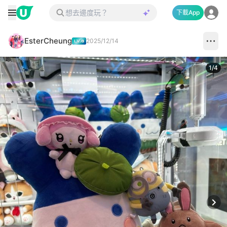
下載App
EsterCheung
2025/12/14
1
/
4
Next