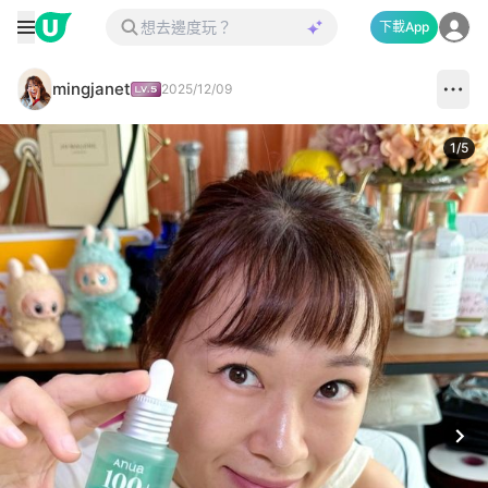
下載App
mingjanet
2025/12/09
1
/
5
Next