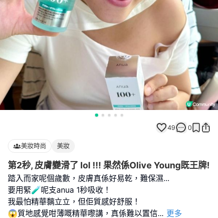
49
0
美妝時尚
美妝
第2秒, 皮膚變滑了 lol !!! 果然係Olive Young既王牌!
踏入而家呢個歲數，皮膚真係好易乾，難保濕...
要用緊🧪呢支anua 1秒吸收！
我最怕精華黐立立，但佢質感好舒服！
😱質地感覺咁薄嘅精華嚟講，真係難以置信
...
更多