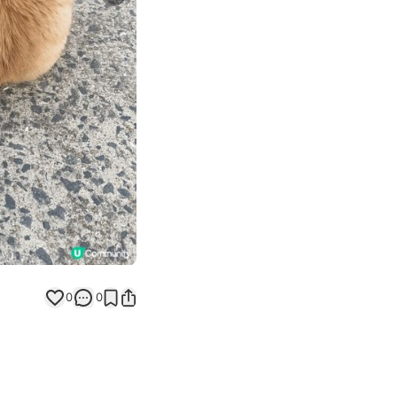
Next slide
0
0