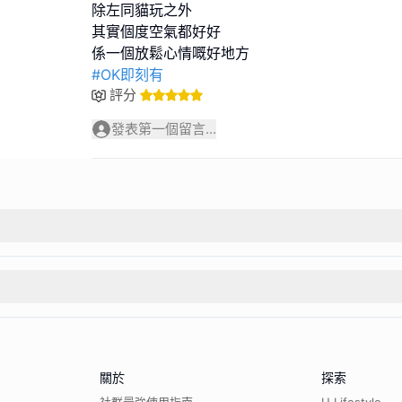
除左同貓玩之外
其實個度空氣都好好
#OK即刻有
評分
發表第一個留言...
關於
探索
社群最強使用指南
U Lifestyle