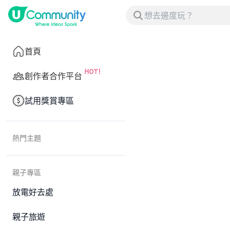
首頁
創作者合作平台
試用獎賞專區
熱門主題
親子專區
放電好去處
親子旅遊