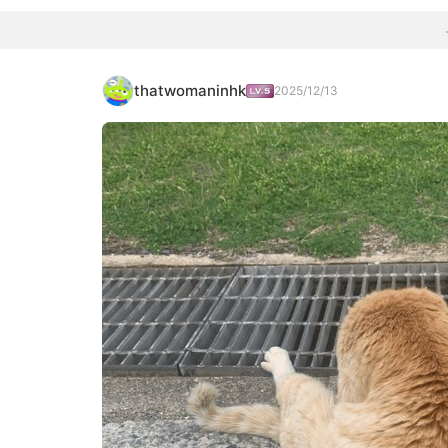
thatwomaninhk
2025/12/13