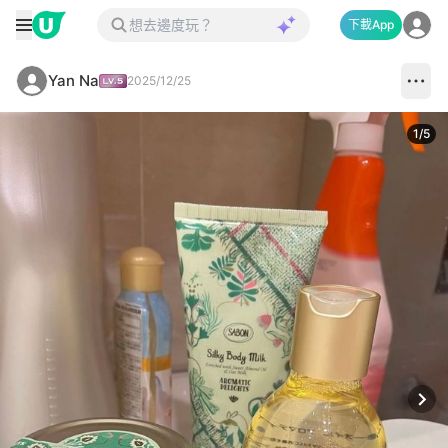
下載App
Yan Na
2025/12/25
1
/
5
Next