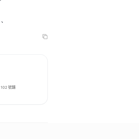
彩、
 102 號舖