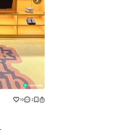
Next slide
19
2
，