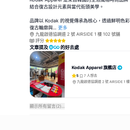
結合復古設計元素與當代街頭美學。
品牌以 Kodak 的視覺傳承為核心，透過鮮明色
復古輪廓與
...
更多
九龍啟德協調道 2 號 AIRSIDE 1 樓 102 號舖
評分
文章提及
的好去處
Kodak Apparel 旗艦店
5
7
人想去
九龍啟德協調道 2 號 AIRSIDE 1 樓
顯示所有留言(
2
)...