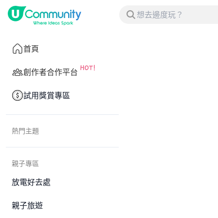
首頁
創作者合作平台
試用獎賞專區
熱門主題
親子專區
放電好去處
親子旅遊