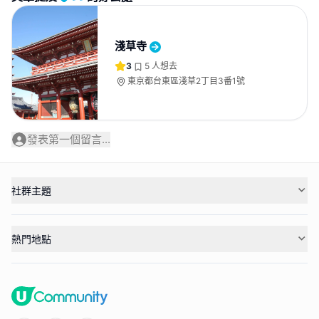
淺草寺
3
5
人想去
東京都台東區淺草2丁目3番1號
發表第一個留言...
社群主題
熱門地點