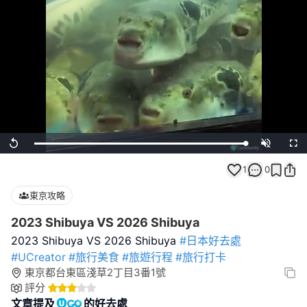
Loaded
:
Replay
Unmute
Full
100.00%
1
0
東京攻略
2023 Shibuya VS 2026 Shibuya
2023 Shibuya VS 2026 Shibuya
#日本好去處
#UCreator
#旅行美食
#旅遊行程
#旅行打卡
東京都台東區淺草2丁目3番1號
評分
文章提及
的好去處