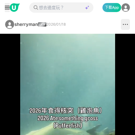
下載App
sherryman
2026/01/18