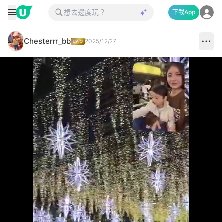
下載App
Chesterrr_bb
2025/12/27