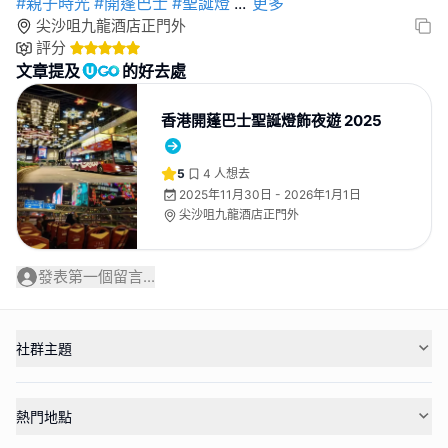
#親子時光
#開蓬巴士
#聖誕燈
...
更多
尖沙咀九龍酒店正門外
評分
文章提及
的好去處
香港開蓬巴士聖誕燈飾夜遊 2025
5
4
人想去
2025年11月30日 - 2026年1月1日
尖沙咀九龍酒店正門外
發表第一個留言...
社群主題
熱門地點