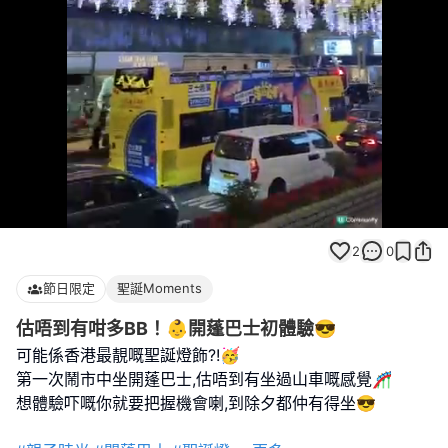
Loaded
:
Unmute
100.00%
2
0
節日限定
聖誕Moments
估唔到有咁多BB！👶開蓬巴士初體驗😎
可能係香港最靚嘅聖誕燈飾?!🥳
第一次鬧市中坐開蓬巴士,估唔到有坐過山車嘅感覺🎢
想體驗吓嘅你就要把握機會喇,到除夕都仲有得坐😎