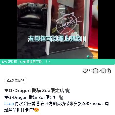
Loaded
:
Replay
Unmute
Full
100.00%
立即投稿「Chill賞收藏可愛」！
54
2
潮流玩物
❤️G-Dragon 愛貓 Zoa限定店🐈‍⬛
#zoa
再次登陸香港,在旺角朗豪坊帶來多款Zo&Friends 周
邊產品和打卡位!😍