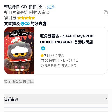
靈感源自 GD 貓貓｢丕
...
更多
旺角朗豪坊4樓通天廣場
評分
文章提及
的好去處
旺角朗豪坊 - ZOAful Days POP-
UP IN HONG KONG 香港快閃店
5
29
人想去
2026年1月14日 - 3月1日
旺角朗豪坊4樓通天廣場
顯示所有留言(
2
)...
社群主題