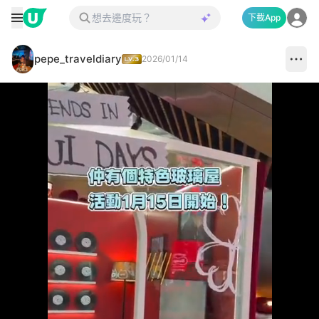
下載App
pepe_traveldiary
2026/01/14