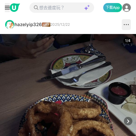
下載App
hazelyip326
2025/12/22
1
/
4
Next