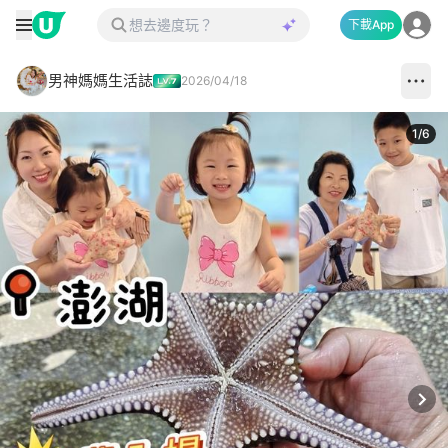
下載App
男神媽媽生活誌
2026/04/18
1
/
6
Next