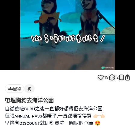
Loaded
:
Unmute
100.00%
19
2
寵物
狗
帶埋狗狗去海洋公園
自從養咗ʙᴜʙᴜ之後一直都好想帶佢去海洋公園,
但張ᴀɴɴᴜᴀʟ ᴘᴀꜱꜱ都唔平,一直都唔捨得買 👉🏻👈🏻
早排有ᴅɪꜱᴄᴏᴜɴᴛ就即刻買咗一圓呢個心願 😍