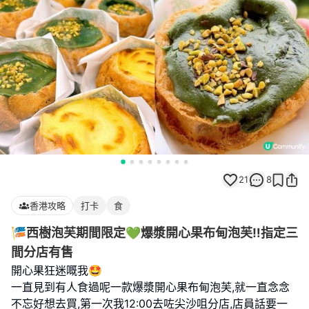
21
8
香港攻略
打卡
食
🎏西樹泡芙期間限定💚爆漿開心果布甸泡芙‼️指定三
間分店有售
開心果狂迷嘅我🤩
一直見到有人食過呢一款爆漿開心果布甸泡芙,就一直念念
不忘好想去買,第一次我12:00去咗尖沙咀分店,店員話要一