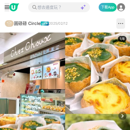
下載App
圓碌碌 Circle
2025/02/12
1
/
8
Next