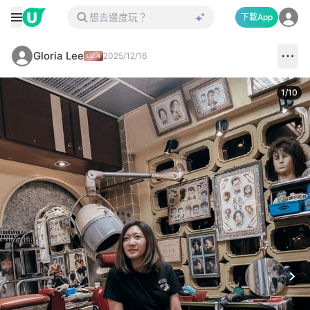
下載App
Gloria Lee
2025/12/16
1
/
10
Next