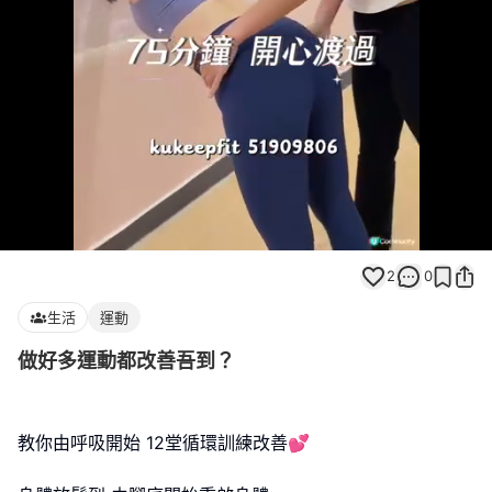
Loaded
:
Unmute
100.00%
2
0
生活
運動
做好多運動都改善吾到？
教你由呼吸開始 12堂循環訓練改善💕