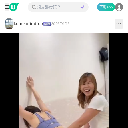
下載App
kumikofindfun
2026/01/15