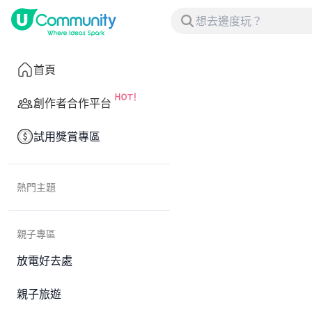
首頁
創作者合作平台
試用獎賞專區
熱門主題
親子專區
放電好去處
親子旅遊