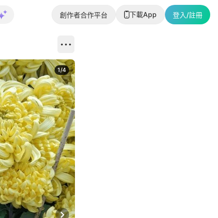
下載App
創作者合作平台
登入/註冊
1
/
4