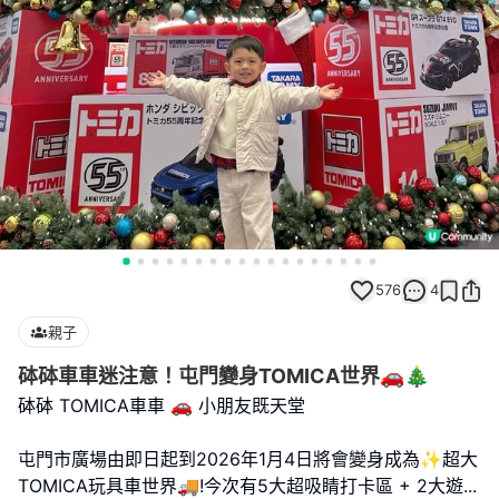
576
4
親子
砵砵車車迷注意！屯門變身TOMICA世界🚗🎄
砵砵 TOMICA車車 🚗 小朋友既天堂
屯門市廣場由即日起到2026年1月4日將會變身成為✨超大
TOMICA玩具車世界🚚!今次有5大超吸睛打卡區 + 2大遊
...