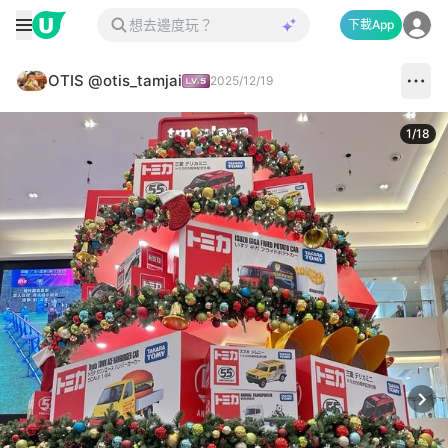
下載App
OTIS @otis_tamjai
2025/12/19
1
/
18
Next