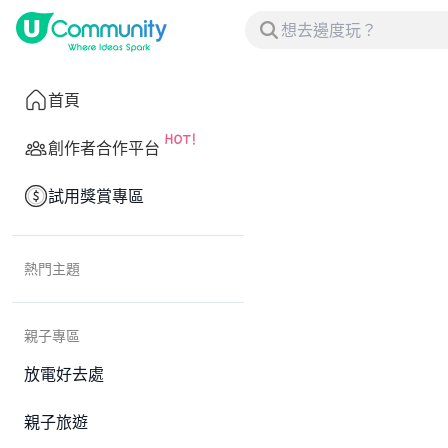
首頁
創作者合作平台
試用獎賞專區
熱門主題
親子專區
放電好去處
親子旅遊