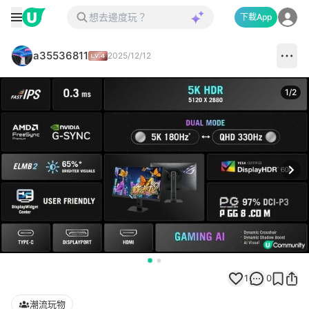
下載App
a35536811
2025/12/12
1
/
2
Next
1
0
潮流玩物