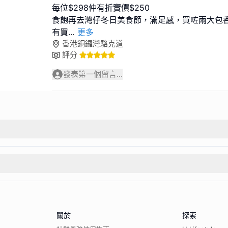
每位$298仲有折實價$250
食飽再去灣仔冬日美食節，滿足感，買咗兩大包
有買
...
更多
香港銅鑼灣駱克道
評分
發表第一個留言...
關於
探索