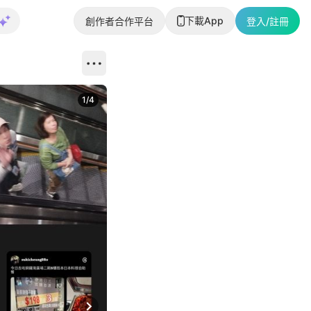
下載App
創作者合作平台
登入/註冊
1
/
4