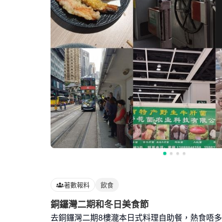
著數報料
飲食
銅鑼灣二期和冬日美食節
去銅鑼灣二期8樓瀧本日式料理自助餐，熱食唔