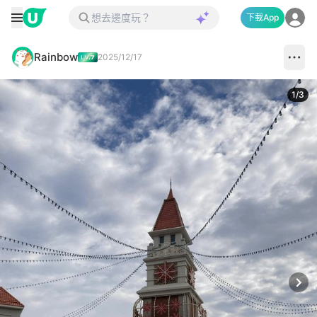
下載App
Rainbow
2025/12/17
1
/
3
Next