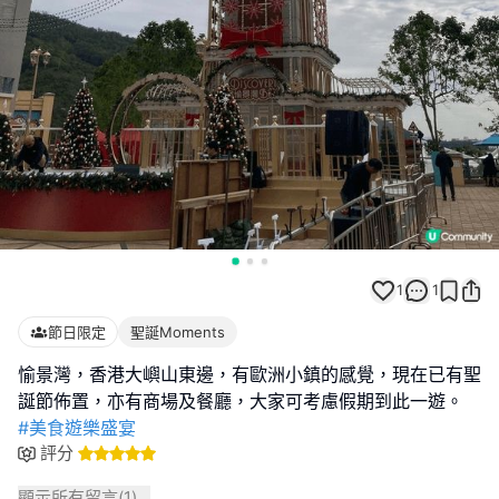
1
1
節日限定
聖誕Moments
愉景灣，香港大嶼山東邊，有歐洲小鎮的感覺，現在已有聖
#美食遊樂盛宴
評分
顯示所有留言(
1
)...