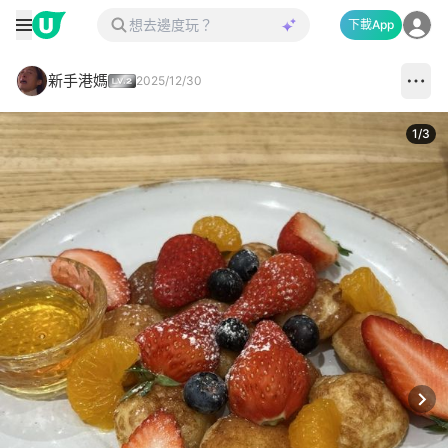
下載App
新手港媽
2025/12/30
1
/
3
Next