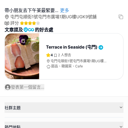
帶小朋友去下午茶最緊要
...
更多
屯門屯順街1號屯門市廣場1期UG樓UGK9號舖
評分
文章提及
的好去處
Terrace in Seaside (屯門)
4
2
人想去
屯門屯順街1號屯門市廣場1期UG樓
UGK9號舖
甜品、韓國菜、Cafe
發表第一個留言...
社群主題
熱門地點