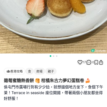
17
0
香港攻略
食
商場
親子
雜莓蜜糖熱香餅 🥞 柑橘朱古力夢幻蛋糕卷 🍰
係屯門市廣場行到有少少攰，就想搵個地方坐下，食個下午
茶！Terrace in seaside 座位開揚，帶著兩個小朋友都坐得
好舒服！