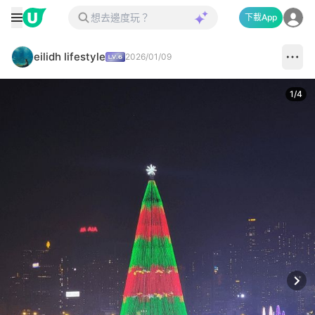
下載App
eilidh lifestyle
2026/01/09
1
/
4
Next