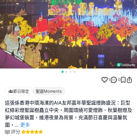
1
0
節日限定
聖誕Moments
這張係香港中環海濱的AIA友邦嘉年華聖誕燈飾盛況：巨型
紅綠彩燈聖誕樹矗立中央，周圍環繞可愛燈飾、秋葉樹燈及
夢幻城堡裝置，維港夜景為背景，充滿節日喜慶與溫馨氛
圍，
...
更多
評分