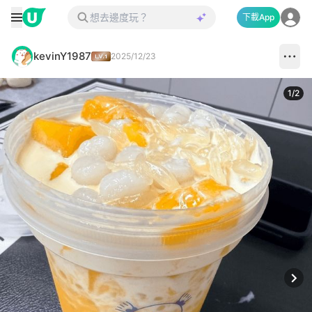
下載App
kevinY1987
2025/12/23
1
/
2
Next