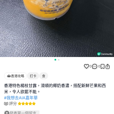
0
0
香港攻略
打卡
食
香港特色楊枝甘露，滑順的椰奶香濃，搭配新鮮芒果和西
#我想去AIA嘉年華
評分
發表第一個留言...