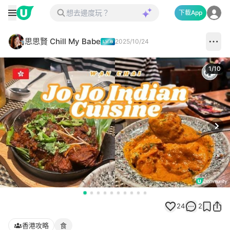
下載App
思思賢 Chill My Babe
2025/10/24
1
/
10
Next
24
2
香港攻略
食