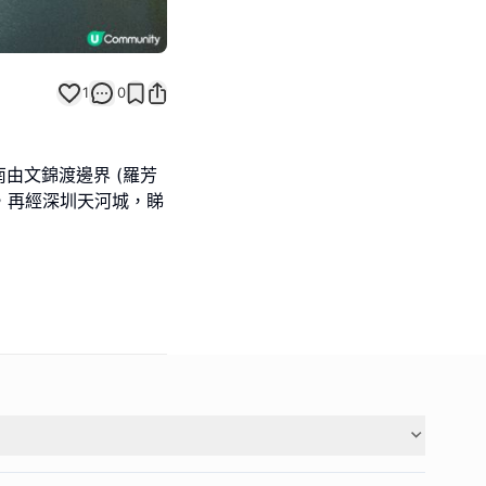
1
0
由文錦渡邊界 (羅芳
白路，再經深圳天河城，睇