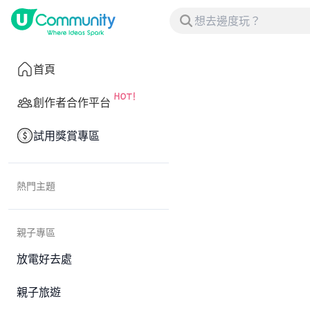
首頁
創作者合作平台
試用獎賞專區
熱門主題
親子專區
放電好去處
親子旅遊