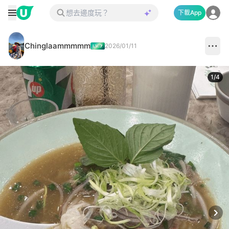
下載App
Chinglaammmmm
2026/01/11
1
/
4
Next