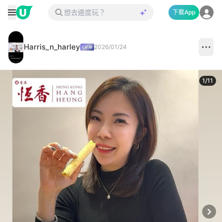
下載App
Harris_n_harley
2026/01/24
1
/
11
Next