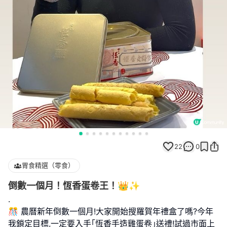
22
0
胃食精選（零食）
倒數一個月！恆香蛋卷王！👑✨
.
🎊 農曆新年倒數一個月!大家開始搜羅賀年禮盒了嗎?今年
我鎖定目標,一定要入手｢恆香手造雞蛋卷｣送禮!試過市面上