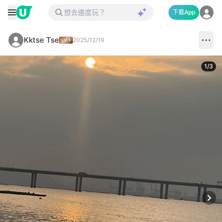
下載App
Kktse Tse
2025/12/19
1
/
3
Next