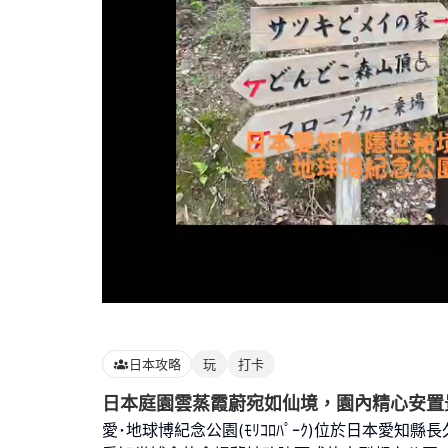
Loaded
:
100.00%
日本攻略
玩
打卡
日本庭園雲蒸霞蔚宛如仙境，園內精心安置
愛･地球博紀念公園(ﾓﾘｺﾛﾊﾟｰｸ)位於日本愛知縣長久