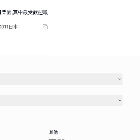
日樂園,其中最受歡迎嘅
0-0011日本
其他