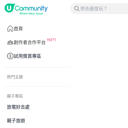
首頁
創作者合作平台
試用獎賞專區
熱門主題
親子專區
放電好去處
親子旅遊