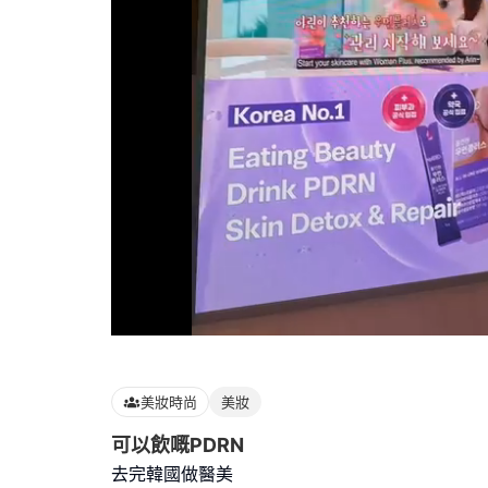
Loaded
:
100.00%
美妝時尚
美妝
可以飲嘅PDRN
去完韓國做醫美