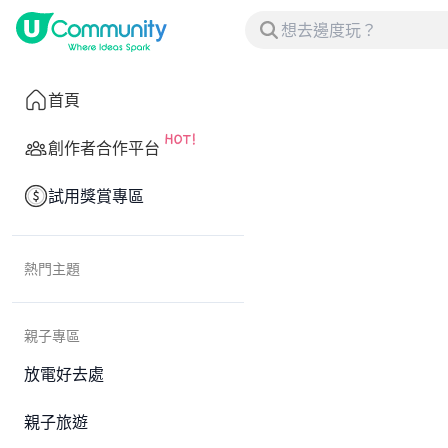
首頁
創作者合作平台
試用獎賞專區
熱門主題
親子專區
放電好去處
親子旅遊