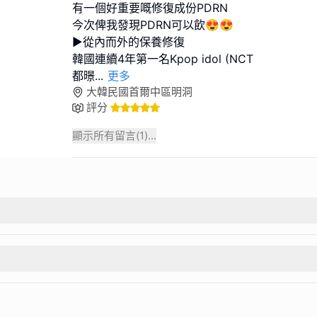
有一個好重要嘅修復成份PDRN
今次俾我發現PDRN可以飲😍😍
▶️從內而外的保養修復
韓國連續4年第一名Kpop idol (NCT
都暻
...
更多
大韓民國首爾中區明洞
評分
顯示所有留言(
1
)...