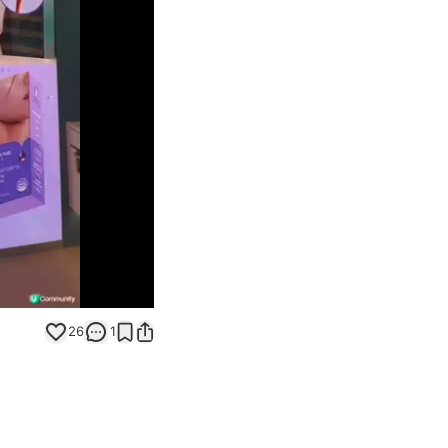
Unmute
26
1